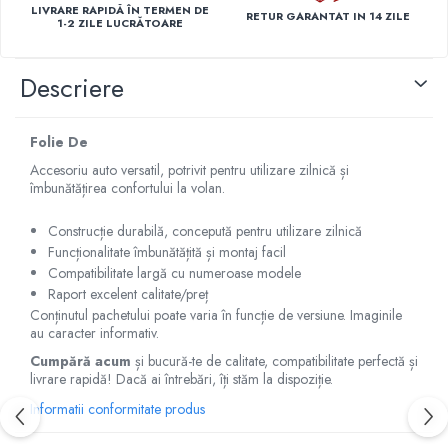
LIVRARE RAPIDĂ ÎN TERMEN DE
Capace r14 Nissan
RETUR GARANTAT IN 14 ZILE
1-2 ZILE LUCRĂTOARE
Capace r14 Opel
Capace r14 Seat
Descriere
Capace r14 Skoda
Capace r14 Toyota
Folie De
Capace r14 Volvo
Accesoriu auto versatil, potrivit pentru utilizare zilnică și
Capace r14 VW
îmbunătățirea confortului la volan.
Capace roti marimea 15'
Construcție durabilă, concepută pentru utilizare zilnică
Capace r15 Alfa Romeo
Funcționalitate îmbunătățită și montaj facil
Capace r15 Audi
Compatibilitate largă cu numeroase modele
Capace r15 BMW
Raport excelent calitate/preț
Capace r15 Chevrolet
Conținutul pachetului poate varia în funcție de versiune. Imaginile
au caracter informativ.
Capace r15 Citroen
Cumpără acum
și bucură-te de calitate, compatibilitate perfectă și
Capace r15 Dacia
livrare rapidă! Dacă ai întrebări, îți stăm la dispoziție.
Capace r15 Daewo
Informatii conformitate produs
Capace r15 Ford
Capace r15 Hyundai