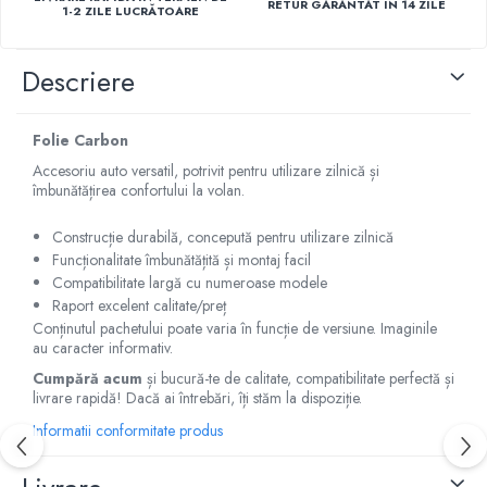
RETUR GARANTAT IN 14 ZILE
1-2 ZILE LUCRĂTOARE
Capace r14 Nissan
Capace r14 Opel
Descriere
Capace r14 Seat
Capace r14 Skoda
Capace r14 Toyota
Folie Carbon
Capace r14 Volvo
Accesoriu auto versatil, potrivit pentru utilizare zilnică și
Capace r14 VW
îmbunătățirea confortului la volan.
Capace roti marimea 15'
Construcție durabilă, concepută pentru utilizare zilnică
Capace r15 Alfa Romeo
Funcționalitate îmbunătățită și montaj facil
Capace r15 Audi
Compatibilitate largă cu numeroase modele
Raport excelent calitate/preț
Capace r15 BMW
Conținutul pachetului poate varia în funcție de versiune. Imaginile
Capace r15 Chevrolet
au caracter informativ.
Capace r15 Citroen
Cumpără acum
și bucură-te de calitate, compatibilitate perfectă și
Capace r15 Dacia
livrare rapidă! Dacă ai întrebări, îți stăm la dispoziție.
Capace r15 Daewo
Informatii conformitate produs
Capace r15 Ford
Capace r15 Hyundai