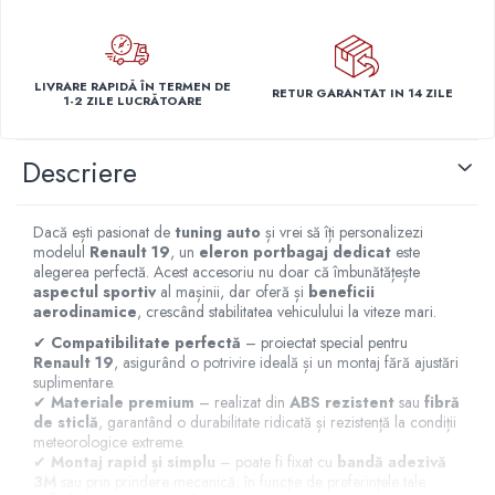
Capace r14 Nissan
Capace r14 Opel
Capace r14 Seat
LIVRARE RAPIDĂ ÎN TERMEN DE
RETUR GARANTAT IN 14 ZILE
1-2 ZILE LUCRĂTOARE
Capace r14 Skoda
Capace r14 Toyota
Descriere
Capace r14 Volvo
Capace r14 VW
Capace roti marimea 15'
Dacă ești pasionat de
tuning auto
și vrei să îți personalizezi
modelul
Renault 19
, un
eleron portbagaj dedicat
este
Capace r15 Alfa Romeo
alegerea perfectă. Acest accesoriu nu doar că îmbunătățește
Capace r15 Audi
aspectul sportiv
al mașinii, dar oferă și
beneficii
aerodinamice
, crescând stabilitatea vehiculului la viteze mari.
Capace r15 BMW
Capace r15 Chevrolet
✔
Compatibilitate perfectă
– proiectat special pentru
Renault 19
, asigurând o potrivire ideală și un montaj fără ajustări
Capace r15 Citroen
suplimentare.
Capace r15 Dacia
✔
Materiale premium
– realizat din
ABS rezistent
sau
fibră
de sticlă
, garantând o durabilitate ridicată și rezistență la condiții
Capace r15 Daewo
meteorologice extreme.
Capace r15 Ford
✔
Montaj rapid și simplu
– poate fi fixat cu
bandă adezivă
3M
sau prin prindere mecanică, în funcție de preferințele tale.
Capace r15 Hyundai