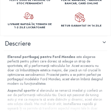
STOC PERMANENT
BANCAR, CARD ONLINE
Capace r14 Nissan
Capace r14 Opel
Capace r14 Seat
Capace r14 Skoda
LIVRARE RAPIDĂ ÎN TERMEN DE
RETUR GARANTAT IN 14 ZILE
1-2 ZILE LUCRĂTOARE
Capace r14 Toyota
Capace r14 Volvo
Descriere
Capace r14 VW
Capace roti marimea 15'
Eleronul portbagaj pentru Ford Mondeo
este alegerea
Capace r15 Alfa Romeo
perfectă pentru șoferii care doresc să adauge un strop de
Capace r15 Audi
sportivitate, stil și performanță vehiculului lor. Acest accesoriu nu
doar că îmbunătățește estetica mașinii, dar joacă un rol crucial în
Capace r15 BMW
optimizarea aerodinamicii. Proiectat pentru a se potrivi perfect pe
Capace r15 Chevrolet
portbagajul modelelor Ford Mondeo, acest eleron îmbină designul
Capace r15 Citroen
modern cu funcționalitatea.
Capace r15 Dacia
Aspectul sportiv
al eleronului se remarcă imediat și conferă un
aer de performanță vehiculului tău. Dacă ești pasionat de tuning
Capace r15 Daewo
auto și vrei ca mașina ta să arate distinctiv și dinamic, acest eleron
Capace r15 Ford
este soluția ideală. Mai mult decât atât,
installarea rapidă și
ușoară
îți va permite să transformi aspectul mașinii tale în doar
Capace r15 Hyundai