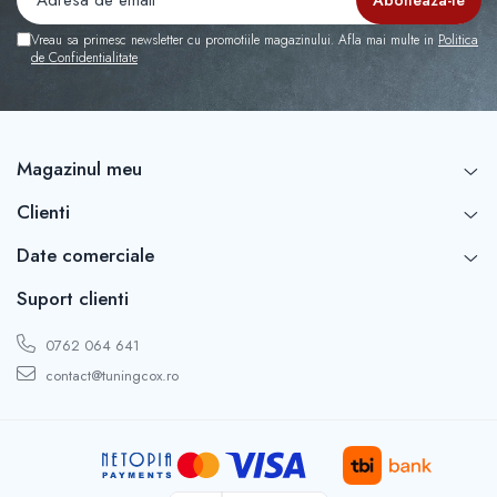
Capace r16 Toyota
Capace r16 Volvo
Vreau sa primesc newsletter cu promotiile magazinului. Afla mai multe in
Politica
de Confidentialitate
Capace r16 VW
Capace roti marimea 12'
Magazinul meu
Clienti
Date comerciale
Suport clienti
0762 064 641
contact@tuningcox.ro