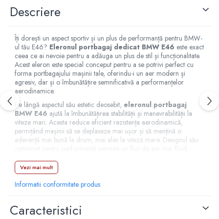
Descriere
Capace r15 Kia
Capace r15 Mazda
Capace r15 Mercedes-Benz
Îți dorești un aspect sportiv și un plus de performanță pentru BMW-
Capace r15 Mitsubishi
ul tău E46?
Eleronul portbagaj dedicat BMW E46
este exact
ceea ce ai nevoie pentru a adăuga un plus de stil și funcționalitate.
Capace r15 Nissan
Acest eleron este special conceput pentru a se potrivi perfect cu
Capace r15 Opel
forma portbagajului mașinii tale, oferindu-i un aer modern și
agresiv, dar și o îmbunătățire semnificativă a performanțelor
Capace r15 Peugeot
aerodinamice.
Capace r15 Seat
Pe lângă aspectul său estetic deosebit,
eleronul portbagaj
Capace r15 Skoda
BMW E46
ajută la îmbunătățirea stabilității și manevrabilității la
viteze mari. Acesta reduce eficient rezistența aerodinamică,
Capace r15 Suv 4x4
permițând mașinii să se deplaseze mai ușor și să mențină o
Capace r15 Toyota
aderență mai bună la drum, mai ales la viteză mare. Designul său
Capace r15 Volvo
optimizat pentru performanță permite un flux de aer mai fluid,
reducând „lift-ul” care poate afecta stabilitatea mașinii.
Capace r15 VW
Vezi mai mult
Fabricat din materiale de calitate superioară, acest
eleron sport
Capace roti marimea 16'
este durabil și rezistent la condițiile de drum, fiind perfect pentru
Informatii conformitate produs
Capace r16 Alfa Romeo
orice condiții meteorologice. Nu doar că îmbunătățește
performanțele auto, dar și protejează portbagajul de uzura zilnică,
Capace r16 Audi
Caracteristici
oferindu-i un strat suplimentar de protecție.
Capace r16 BMW