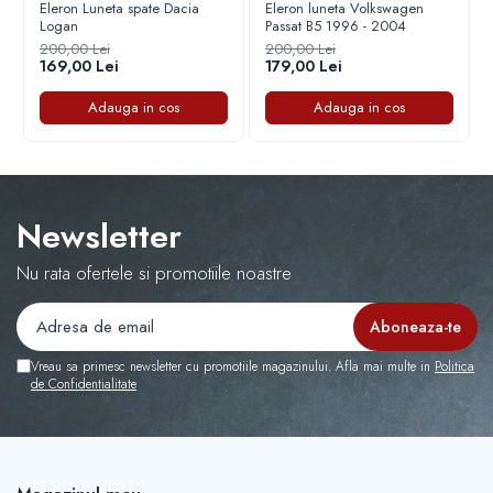
Eleron Luneta spate Dacia
Eleron luneta Volkswagen
Capace r16 Toyota
Logan
Passat B5 1996 - 2004
Capace r16 Volvo
200,00 Lei
200,00 Lei
169,00 Lei
179,00 Lei
Capace r16 VW
Capace roti marimea 12'
Adauga in cos
Adauga in cos
Newsletter
Nu rata ofertele si promotiile noastre
Vreau sa primesc newsletter cu promotiile magazinului. Afla mai multe in
Politica
de Confidentialitate