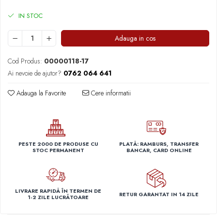
Capace r14 Nissan
IN STOC
Capace r14 Opel
Capace r14 Seat
Adauga in cos
Capace r14 Skoda
Capace r14 Toyota
Cod Produs:
00000118-17
Capace r14 Volvo
Ai nevoie de ajutor?
0762 064 641
Capace r14 VW
Adauga la Favorite
Cere informatii
Capace roti marimea 15'
Capace r15 Alfa Romeo
Capace r15 Audi
Capace r15 BMW
PESTE 2000 DE PRODUSE CU
PLATĂ: RAMBURS, TRANSFER
Capace r15 Chevrolet
STOC PERMANENT
BANCAR, CARD ONLINE
Capace r15 Citroen
Capace r15 Dacia
Capace r15 Daewo
LIVRARE RAPIDĂ ÎN TERMEN DE
RETUR GARANTAT IN 14 ZILE
1-2 ZILE LUCRĂTOARE
Capace r15 Ford
Capace r15 Hyundai