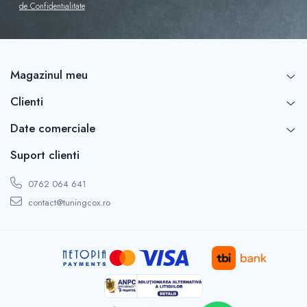
Capace r16 Toyota
de Confidentialitate
Capace r16 Volvo
Capace r16 VW
Capace roti marimea 12'
Magazinul meu
Clienti
Date comerciale
Suport clienti
0762 064 641
contact@tuningcox.ro