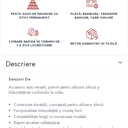
Capace r14 Nissan
Capace r14 Opel
PESTE 2000 DE PRODUSE CU
PLATĂ: RAMBURS, TRANSFER
STOC PERMANENT
BANCAR, CARD ONLINE
Capace r14 Seat
Capace r14 Skoda
Capace r14 Toyota
LIVRARE RAPIDĂ ÎN TERMEN DE
Capace r14 Volvo
RETUR GARANTAT IN 14 ZILE
1-2 ZILE LUCRĂTOARE
Capace r14 VW
Capace roti marimea 15'
Descriere
Capace r15 Alfa Romeo
Capace r15 Audi
Senzori De
Capace r15 BMW
Accesoriu auto versatil, potrivit pentru utilizare zilnică și
Capace r15 Chevrolet
îmbunătățirea confortului la volan.
Capace r15 Citroen
Capace r15 Dacia
Construcție durabilă, concepută pentru utilizare zilnică
Capace r15 Daewo
Funcționalitate îmbunătățită și montaj facil
Compatibilitate largă cu numeroase modele
Capace r15 Ford
Raport excelent calitate/preț
Capace r15 Hyundai