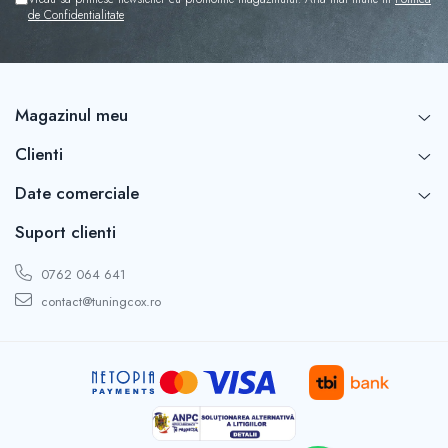
Capace r16 Toyota
de Confidentialitate
Capace r16 Volvo
Capace r16 VW
Capace roti marimea 12'
Magazinul meu
Clienti
Date comerciale
Suport clienti
0762 064 641
contact@tuningcox.ro