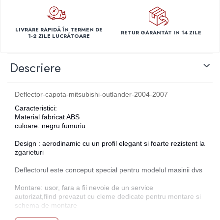
Capace r14 Nissan
Capace r14 Opel
LIVRARE RAPIDĂ ÎN TERMEN DE
RETUR GARANTAT IN 14 ZILE
Capace r14 Seat
1-2 ZILE LUCRĂTOARE
Capace r14 Skoda
Capace r14 Toyota
Descriere
Capace r14 Volvo
Capace r14 VW
Deflector-capota-mitsubishi-outlander-2004-2007
Capace roti marimea 15'
Caracteristici:
Capace r15 Alfa Romeo
Material fabricat ABS
Capace r15 Audi
culoare: negru fumuriu
Capace r15 BMW
Design : aerodinamic cu un profil elegant si foarte rezistent la
Capace r15 Chevrolet
zgarieturi
Capace r15 Citroen
Deflectorul este conceput special pentru modelul masinii dvs
Capace r15 Dacia
Montare: usor, fara a fii nevoie de un service
Capace r15 Daewo
autorizat,fiind
prevazut cu cleme dedicate pentru montare si
Capace r15 Ford
schema de montare
Capace r15 Hyundai