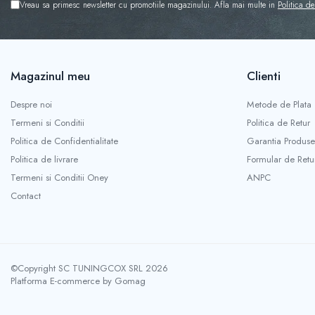
Vreau sa primesc newsletter cu promotiile magazinului. Afla mai multe in
Politica de
Capace r14 Mazda
Capace r14 Mitsubishi
Capace r14 Nissan
Capace r14 Opel
Magazinul meu
Clienti
Capace r14 Seat
Despre noi
Metode de Plata
Capace r14 Skoda
Termeni si Conditii
Politica de Retur
Capace r14 Toyota
Politica de Confidentialitate
Garantia Produse
Capace r14 Volvo
Politica de livrare
Formular de Retu
Capace r14 VW
Termeni si Conditii Oney
ANPC
Capace roti marimea 15'
Contact
Capace r15 Alfa Romeo
Capace r15 Audi
Capace r15 BMW
Capace r15 Chevrolet
©Copyright SC TUNINGCOX SRL 2026
Capace r15 Citroen
Platforma E-commerce by Gomag
Capace r15 Dacia
Capace r15 Daewo