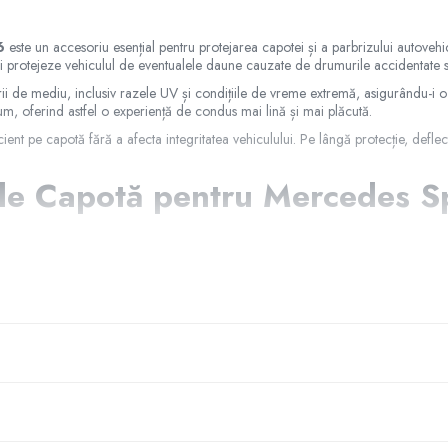
6
este un accesoriu esențial pentru protejarea capotei și a parbrizului autovehicu
își protejeze vehiculul de eventualele daune cauzate de drumurile accidentate 
ctorii de mediu, inclusiv razele UV și condițiile de vreme extremă, asigurându-i
rum, oferind astfel o experiență de condus mai lină și mai plăcută.
eficient pe capotă fără a afecta integritatea vehiculului. Pe lângă protecție, d
i de Capotă pentru Mercedes 
uzate de pietre și obiecte de pe drum.
motul vântului, oferind o condus plăcut.
gice extreme, garantând o protecție de lungă durată.
ului.
lului tău.
0-2006
pentru a-ți proteja vehiculul și a îmbunătăți performanțele și aspectul a