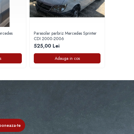
ercedes
Parasolar parbriz Mercedes Sprinter
CDI 2000-2006
525,00 Lei
s
Adauga in cos