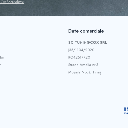
 Confidentialitate
Date comerciale
SC TUNINGCOX SRL
J35/1104/2020
lor
RO42517720
r
Strada Amalia nr.3
Moşniţa Nouă, Timiș