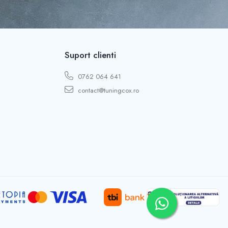
Suport clienti
0762 064 641
contact@tuningcox.ro