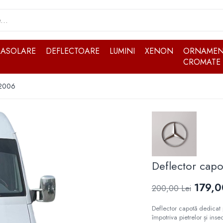
RASOLARE
DEFLECTOARE
LUMINI
XENON
ORNAMEN
CROMATE
 2006
Deflector cap
179,0
200,00 Lei
Deflector capotă dedicat
împotriva pietrelor și inse