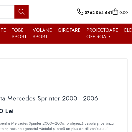
0762 064 641
0,00
TE
TOBE
VOLANE
GIROFARE
PROIECTOARE
EL
SPORT
SPORT
OFF-ROAD
ota Mercedes Sprinter 2000 - 2006
0 Lei
 pentru Mercedes Sprinter 2000–2006, protejează capota și parbrizul
ctelor, reduce zgomotul vântului și oferă un plus de stil vehiculului.