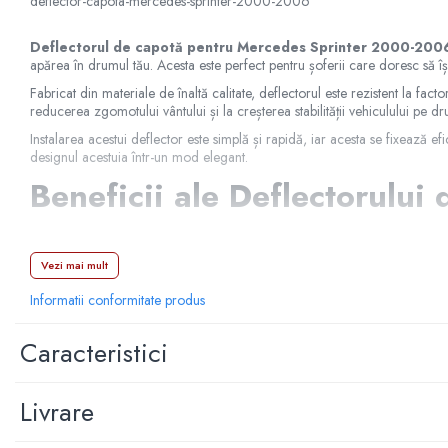
deflector-capota-mercedes-sprinter-2000-2006
Manson schimbator
Masute de bord
Deflectorul de capotă pentru Mercedes Sprinter 2000-200
apărea în drumul tău. Acesta este perfect pentru șoferii care doresc să 
Schimbatoare
Fabricat din materiale de înaltă calitate, deflectorul este rezistent la fa
Scrumiera
reducerea zgomotului vântului și la creșterea stabilității vehiculului pe d
Ventilator
Instalarea acestui deflector este simplă și rapidă, iar acesta se fixează 
designul acestuia într-un mod elegant.
Volane sport
Beneficii ale Deflectorulu
Accesorii remorca
Adaptator remorca
Cupla remorca
Protecție avansată
pentru capotă și parbriz, prevenind daunele ca
Vezi mai mult
Gabarite
Design aerodinamic
care îmbunătățește stabilitatea și reduce zgo
Informatii conformitate produs
Materiale durabile
rezistente la razele UV și condițiile meteorolo
Stopuri remorca
Montaj rapid și simplu
fără necesitatea unor modificări ale vehicul
Stop remorca bec
Caracteristici
Aspect îmbunătățit
care conferă un look modern și elegant vehicu
Material:
ABS
Aeroterma auto
Alege
Deflectorul de Capotă pentru Mercedes Sprinter 200
Bare transversale
Livrare
COD
Capace janta aliaj