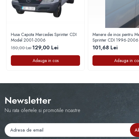
Capace r13 Nissan
Capace r13 Opel
Capace r13 Peugeot
Capace r13 Seat
Husa Capota Mercedes Sprinter CDI
Manere de inox pentru M
Capace r13 Skoda
Model 2001-2006
Sprinter CDI 1996-2006
129,00 Lei
101,68 Lei
150,00 Lei
Capace r13 Suzuki
Capace r13 Toyota
Adauga in cos
Adauga in co
Capace r13 Volvo
Capace r13 VW
Capace roti marimea 14'
Capace r14 Audi
Newsletter
Capace r14 BMW
Capace r14 Chevrolet
Nu rata ofertele si promotiile noastre
Capace r14 Dacia
Capace r14 Ford
Capace r14 Hyundai
Capace r14 Kia