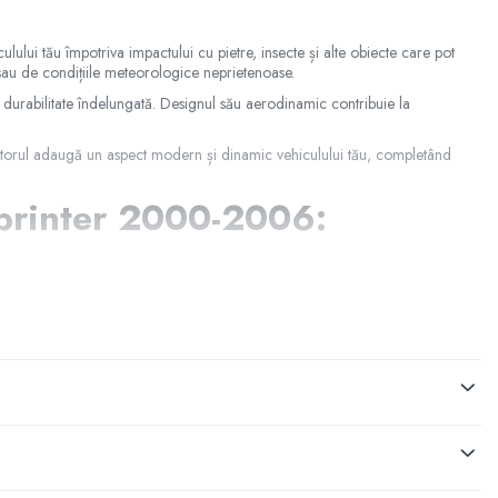
lului tău împotriva impactului cu pietre, insecte și alte obiecte care pot
sau de condițiile meteorologice neprietenoase.
 o durabilitate îndelungată. Designul său aerodinamic contribuie la
eflectorul adaugă un aspect modern și dinamic vehiculului tău, completând
Sprinter 2000-2006:
cestuia într-un mod eficient și estetic!