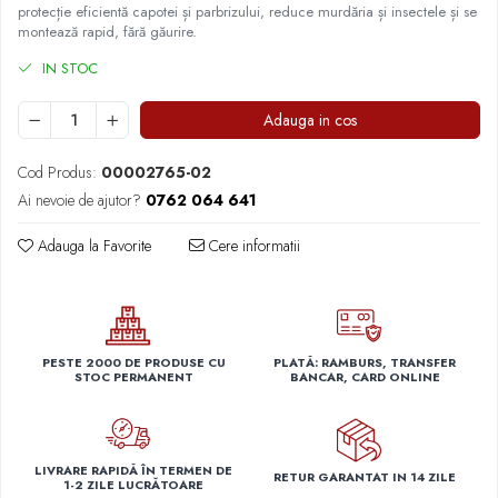
protecție eficientă capotei și parbrizului, reduce murdăria și insectele și se
Capace r14 Nissan
montează rapid, fără găurire.
Capace r14 Opel
IN STOC
Capace r14 Seat
Capace r14 Skoda
Adauga in cos
Capace r14 Toyota
Capace r14 Volvo
Cod Produs:
00002765-02
Capace r14 VW
Ai nevoie de ajutor?
0762 064 641
Capace roti marimea 15'
Adauga la Favorite
Cere informatii
Capace r15 Alfa Romeo
Capace r15 Audi
Capace r15 BMW
Capace r15 Chevrolet
PESTE 2000 DE PRODUSE CU
PLATĂ: RAMBURS, TRANSFER
Capace r15 Citroen
STOC PERMANENT
BANCAR, CARD ONLINE
Capace r15 Dacia
Capace r15 Daewo
Capace r15 Ford
LIVRARE RAPIDĂ ÎN TERMEN DE
RETUR GARANTAT IN 14 ZILE
1-2 ZILE LUCRĂTOARE
Capace r15 Hyundai