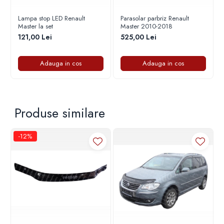
Capace r16 Toyota
Capace r16 Volvo
Lampa stop LED Renault
Parasolar parbriz Renault
Master la set
Master 2010-2018
Capace r16 VW
121,00 Lei
525,00 Lei
Capace roti marimea 12'
Adauga in cos
Adauga in cos
Produse similare
-12%