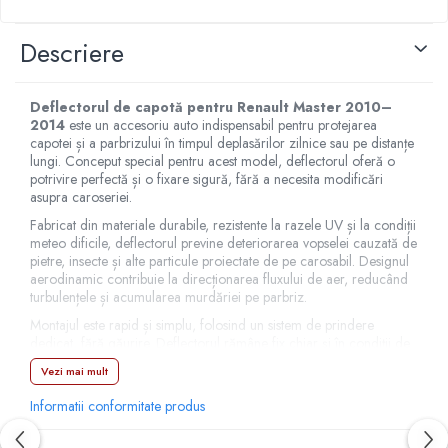
Capace r15 Kia
Capace r15 Mazda
Descriere
Capace r15 Mercedes-Benz
Capace r15 Mitsubishi
Deflectorul de capotă pentru Renault Master 2010–
Capace r15 Nissan
2014
este un accesoriu auto indispensabil pentru protejarea
capotei și a parbrizului în timpul deplasărilor zilnice sau pe distanțe
Capace r15 Opel
lungi. Conceput special pentru acest model, deflectorul oferă o
Capace r15 Peugeot
potrivire perfectă și o fixare sigură, fără a necesita modificări
asupra caroseriei.
Capace r15 Seat
Fabricat din materiale durabile, rezistente la razele UV și la condiții
Capace r15 Skoda
meteo dificile, deflectorul previne deteriorarea vopselei cauzată de
Capace r15 Suv 4x4
pietre, insecte și alte particule proiectate de pe carosabil. Designul
Capace r15 Toyota
aerodinamic contribuie la direcționarea fluxului de aer, reducând
turbulențele și acumularea murdăriei pe parbriz.
Capace r15 Volvo
Montajul este rapid și simplu, folosind un sistem de prindere
Capace r15 VW
dedicat, fără găurire. Deflectorul rămâne fix chiar și în condiții de
Capace roti marimea 16'
drum dificile sau la viteze ridicate, fiind ideal atât pentru uz
Vezi mai mult
personal, cât și pentru vehicule utilitare utilizate intens.
Capace r16 Alfa Romeo
Avantaje principale:
Informatii conformitate produs
Capace r16 Audi
Capace r16 BMW