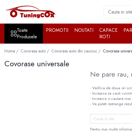
Toate Produsele
Toate
PROMOTII
NOUTATI
CAPACE
PA
Accesorii exterior
Produsele
ROTI
Accesorii auto cromate
Accesorii auto inox
Home /
Covorase auto /
Covorase auto din cauciuc /
Covorase univers
Angel Eyes
Covorase universale
Antene auto
Ne pare rau, 
Aparatori noroi
Aparatori noroi
- Verifica de doua ori scr
- Incearca sa cauti cuvin
Bara spate
- Incearca o cautare mai 
Bullbar
- Va puteti restrange rezul
Girofare auto
Grile
Pentru mai multe informat
Oglinzi