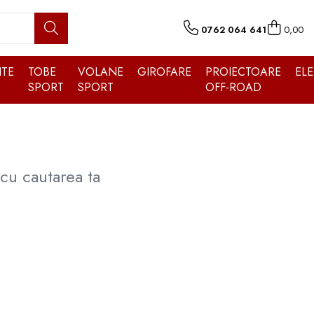
0762 064 641
0,00
TE
TOBE
VOLANE
GIROFARE
PROIECTOARE
EL
SPORT
SPORT
OFF-ROAD
cu cautarea ta