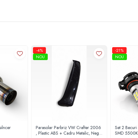
-4%
-21%
NOU
NOU
Parasolar Parbriz VW Crafter 2006
Set 2 Becur
, Plastic ABS + Cadru Metalic, Negru
SMD 5500K 