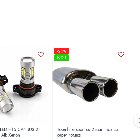
-20%
-
NOU
i LED H16 CANBUS 21
Toba final sport cu 2 iesiri inox cu
S
Alb Xenon
capeti rotunzi
2