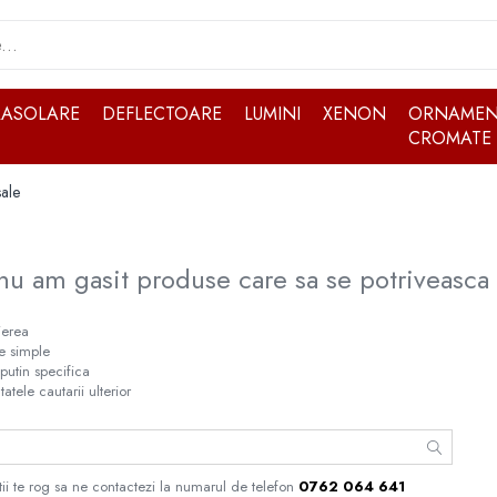
RASOLARE
DEFLECTOARE
LUMINI
XENON
ORNAMEN
CROMATE
ale
nu am gasit produse care sa se potriveasca 
ierea
te simple
putin specifica
tatele cautarii ulterior
ii te rog sa ne contactezi la numarul de telefon
0762 064 641