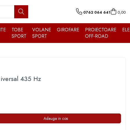
0762 064 641
0,00
TE
TOBE
VOLANE
GIROFARE
PROIECTOARE
EL
SPORT
SPORT
OFF-ROAD
iversal 435 Hz
Adauga in cos