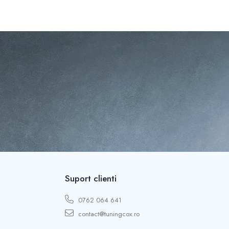
Suport clienti
0762 064 641
contact@tuningcox.ro