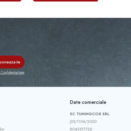
 Confidentialitate
Date comerciale
SC TUNINGCOX SRL
J35/1104/2020
lor
RO42517720