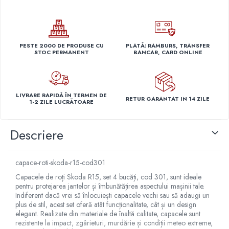
Capace r14 Nissan
Capace r14 Opel
Capace r14 Seat
PESTE 2000 DE PRODUSE CU
PLATĂ: RAMBURS, TRANSFER
Capace r14 Skoda
STOC PERMANENT
BANCAR, CARD ONLINE
Capace r14 Toyota
Capace r14 Volvo
Capace r14 VW
LIVRARE RAPIDĂ ÎN TERMEN DE
RETUR GARANTAT IN 14 ZILE
Capace roti marimea 15'
1-2 ZILE LUCRĂTOARE
Capace r15 Alfa Romeo
Descriere
Capace r15 Audi
Capace r15 BMW
Capace r15 Chevrolet
capace-roti-skoda-r15-cod301
Capace r15 Citroen
Capacele de roți Skoda R15, set 4 bucăți, cod 301, sunt ideale
Capace r15 Dacia
pentru protejarea jantelor și îmbunătățirea aspectului mașinii tale.
Indiferent dacă vrei să înlocuiești capacele vechi sau să adaugi un
Capace r15 Daewo
plus de stil, acest set oferă atât funcționalitate, cât și un design
Capace r15 Ford
elegant. Realizate din materiale de înaltă calitate, capacele sunt
rezistente la impact, zgârieturi, murdărie și condiții meteo extreme,
Capace r15 Hyundai