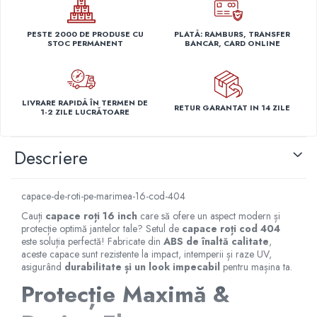
Capace r14 Nissan
Capace r14 Opel
PESTE 2000 DE PRODUSE CU
PLATĂ: RAMBURS, TRANSFER
STOC PERMANENT
BANCAR, CARD ONLINE
Capace r14 Seat
Capace r14 Skoda
Capace r14 Toyota
LIVRARE RAPIDĂ ÎN TERMEN DE
Capace r14 Volvo
RETUR GARANTAT IN 14 ZILE
1-2 ZILE LUCRĂTOARE
Capace r14 VW
Capace roti marimea 15'
Descriere
Capace r15 Alfa Romeo
Capace r15 Audi
capace-de-roti-pe-marimea-16-cod-404
Capace r15 BMW
Cauți
capace roți 16 inch
care să ofere un aspect modern și
Capace r15 Chevrolet
protecție optimă jantelor tale? Setul de
capace roți cod 404
Capace r15 Citroen
este soluția perfectă! Fabricate din
ABS de înaltă calitate
,
aceste capace sunt rezistente la impact, intemperii și raze UV,
Capace r15 Dacia
asigurând
durabilitate și un look impecabil
pentru mașina ta.
Capace r15 Daewo
Protecție Maximă &
Capace r15 Ford
Capace r15 Hyundai