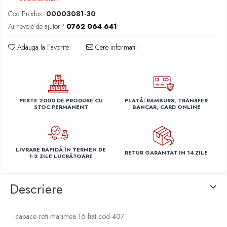
Capace r14 Nissan
Cod Produs:
00003081-30
Capace r14 Opel
Ai nevoie de ajutor?
0762 064 641
Capace r14 Seat
Adauga la Favorite
Cere informatii
Capace r14 Skoda
Capace r14 Toyota
Capace r14 Volvo
Capace r14 VW
PESTE 2000 DE PRODUSE CU
PLATĂ: RAMBURS, TRANSFER
Capace roti marimea 15'
STOC PERMANENT
BANCAR, CARD ONLINE
Capace r15 Alfa Romeo
Capace r15 Audi
Capace r15 BMW
LIVRARE RAPIDĂ ÎN TERMEN DE
RETUR GARANTAT IN 14 ZILE
Capace r15 Chevrolet
1-2 ZILE LUCRĂTOARE
Capace r15 Citroen
Capace r15 Dacia
Descriere
Capace r15 Daewo
Capace r15 Ford
capace-roti-marimea-16-fiat-cod-407
Capace r15 Hyundai