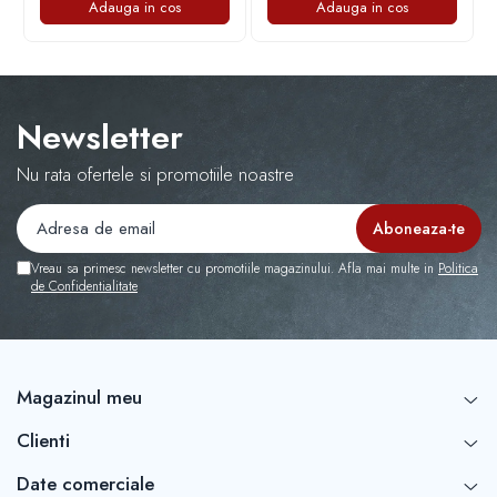
Adauga in cos
Adauga in cos
Capace r16 Toyota
Capace r16 Volvo
Capace r16 VW
Capace roti marimea 12'
Newsletter
Nu rata ofertele si promotiile noastre
Vreau sa primesc newsletter cu promotiile magazinului. Afla mai multe in
Politica
de Confidentialitate
Magazinul meu
Clienti
Date comerciale