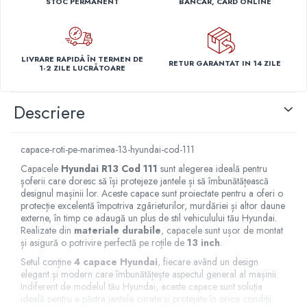
STOC PERMANENT
BANCAR, CARD ONLINE
Capace r14 Nissan
Capace r14 Opel
Capace r14 Seat
LIVRARE RAPIDĂ ÎN TERMEN DE
RETUR GARANTAT IN 14 ZILE
Capace r14 Skoda
1-2 ZILE LUCRĂTOARE
Capace r14 Toyota
Capace r14 Volvo
Descriere
Capace r14 VW
Capace roti marimea 15'
capace-roti-pe-marimea-13-hyundai-cod-111
Capace r15 Alfa Romeo
Capacele
Hyundai R13 Cod 111
sunt alegerea ideală pentru
Capace r15 Audi
șoferii care doresc să își protejeze jantele și să îmbunătățească
designul mașinii lor. Aceste capace sunt proiectate pentru a oferi o
Capace r15 BMW
protecție excelentă împotriva zgârieturilor, murdăriei și altor daune
Capace r15 Chevrolet
externe, în timp ce adaugă un plus de stil vehiculului tău Hyundai.
Capace r15 Citroen
Realizate din
materiale durabile
, capacele sunt ușor de montat
și asigură o potrivire perfectă pe roțile de
13 inch
.
Capace r15 Dacia
Setul conține
4 capace Hyundai
, fiecare având un design
Capace r15 Daewo
elegant și modern care îmbunătățește aspectul general al mașinii.
Capace r15 Ford
Indiferent de modelul tău Hyundai, aceste capace sunt soluția
ideală pentru a păstra jantele curate și protejate în orice condiții.
Capace r15 Hyundai