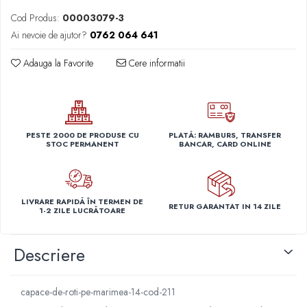
Capace r14 Nissan
Cod Produs:
00003079-3
Capace r14 Opel
Ai nevoie de ajutor?
0762 064 641
Capace r14 Seat
Adauga la Favorite
Cere informatii
Capace r14 Skoda
Capace r14 Toyota
Capace r14 Volvo
Capace r14 VW
PESTE 2000 DE PRODUSE CU
PLATĂ: RAMBURS, TRANSFER
Capace roti marimea 15'
STOC PERMANENT
BANCAR, CARD ONLINE
Capace r15 Alfa Romeo
Capace r15 Audi
Capace r15 BMW
LIVRARE RAPIDĂ ÎN TERMEN DE
RETUR GARANTAT IN 14 ZILE
Capace r15 Chevrolet
1-2 ZILE LUCRĂTOARE
Capace r15 Citroen
Capace r15 Dacia
Descriere
Capace r15 Daewo
Capace r15 Ford
capace-de-roti-pe-marimea-14-cod-211
Capace r15 Hyundai