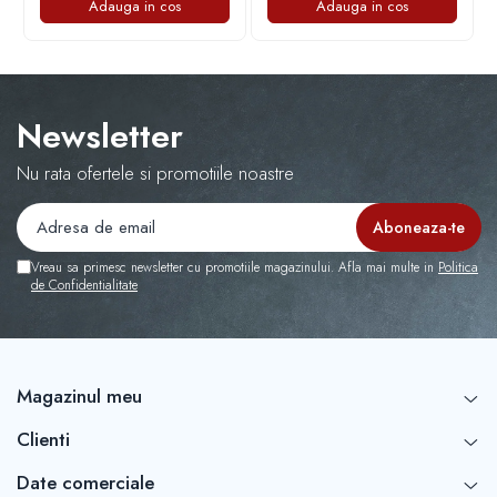
Adauga in cos
Adauga in cos
Capace r16 Toyota
Capace r16 Volvo
Capace r16 VW
Capace roti marimea 12'
Newsletter
Nu rata ofertele si promotiile noastre
Vreau sa primesc newsletter cu promotiile magazinului. Afla mai multe in
Politica
de Confidentialitate
Magazinul meu
Clienti
Date comerciale