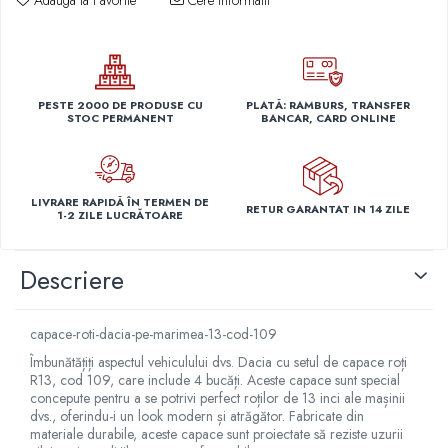
Adauga la Favorite
Cere informatii
Capace r14 Nissan
Capace r14 Opel
Capace r14 Seat
Capace r14 Skoda
PESTE 2000 DE PRODUSE CU
PLATĂ: RAMBURS, TRANSFER
STOC PERMANENT
BANCAR, CARD ONLINE
Capace r14 Toyota
Capace r14 Volvo
Capace r14 VW
Capace roti marimea 15'
LIVRARE RAPIDĂ ÎN TERMEN DE
RETUR GARANTAT IN 14 ZILE
1-2 ZILE LUCRĂTOARE
Capace r15 Alfa Romeo
Capace r15 Audi
Descriere
Capace r15 BMW
Capace r15 Chevrolet
capace-roti-dacia-pe-marimea-13-cod-109
Capace r15 Citroen
Capace r15 Dacia
Îmbunătățiți aspectul vehiculului dvs. Dacia cu setul de capace roți
R13, cod 109, care include 4 bucăți. Aceste capace sunt special
Capace r15 Daewo
concepute pentru a se potrivi perfect roților de 13 inci ale mașinii
Capace r15 Ford
dvs., oferindu-i un look modern și atrăgător. Fabricate din
materiale durabile, aceste capace sunt proiectate să reziste uzurii
Capace r15 Hyundai