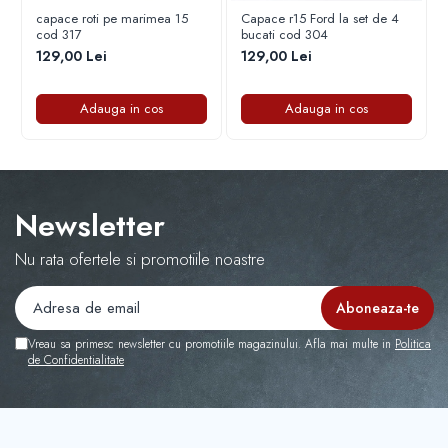
Capace r16 Toyota
capace roti pe marimea 15
Capace r15 Ford la set de 4
4. Se pot desprinde în mers?
cod 317
bucati cod 304
Capace r16 Volvo
Nu, dacă sunt montate corect, prinderea este fermă și
129,00 Lei
129,00 Lei
Capace r16 VW
sigură.
Capace roti marimea 12'
5. Ce conține setul?
Setul conține 4 capace roți R15.
Adauga in cos
Adauga in cos
Newsletter
Nu rata ofertele si promotiile noastre
Vreau sa primesc newsletter cu promotiile magazinului. Afla mai multe in
Politica
de Confidentialitate