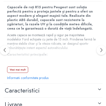
Capace r15 Kia
Capacele de roți R15 pentru Peugeot sunt soluția
Capace r15 Mazda
perfectă pentru a proteja jantele și pentru a oferi un
aspect modern și elegant mașinii tale. Realizate din
Capace r15 Mercedes-Benz
plastic ABS durabil, capacele sunt rezistente la
Capace r15 Mitsubishi
zgârieturi, la razele UV și la condițiile meteo dificile,
ceea ce le garantează o durată de viață îndelungată.
Capace r15 Nissan
Capace r15 Opel
Aceste capace se montează rapid și sigur pe majoritatea
modelelor Ford echipate cu jante de 15 inch. Prinderea fermă le
Capace r15 Peugeot
menține stabile chiar și la viteze ridicate, iar designul sportiv
Capace r15 Seat
îmbunătățește instant aspectul autovehiculului.
Capace r15 Skoda
Caracteristici principale:
Capace r15 Suv 4x4
Dimensiune: R15 (15 inch)
Capace r15 Toyota
Vezi mai mult
Compatibile cu majoritatea modelelor Ford
Capace r15 Volvo
Capace r15 VW
Informatii conformitate produs
Material: plastic ABS rezistent
Capace roti marimea 16'
Protecție pentru jante împotriva murdăriei, pietrelor și
Caracteristici
zgârieturilor
Capace r16 Alfa Romeo
Montaj rapid, fără unelte speciale
Capace r16 Audi
Aspect modern, sportiv
Livrare
Capace r16 BMW