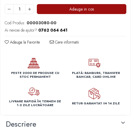
Capace r14 Nissan
Adauga in cos
Capace r14 Opel
Capace r14 Seat
Cod Produs:
00003080-00
Capace r14 Skoda
Ai nevoie de ajutor?
0762 064 641
Capace r14 Toyota
Adauga la Favorite
Cere informatii
Capace r14 Volvo
Capace r14 VW
Capace roti marimea 15'
Capace r15 Alfa Romeo
PESTE 2000 DE PRODUSE CU
PLATĂ: RAMBURS, TRANSFER
Capace r15 Audi
STOC PERMANENT
BANCAR, CARD ONLINE
Capace r15 BMW
Capace r15 Chevrolet
Capace r15 Citroen
LIVRARE RAPIDĂ ÎN TERMEN DE
RETUR GARANTAT IN 14 ZILE
Capace r15 Dacia
1-2 ZILE LUCRĂTOARE
Capace r15 Daewo
Capace r15 Ford
Descriere
Capace r15 Hyundai