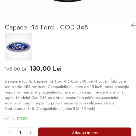
Capace janta Opel
Capace r13 Peugeot
Covorase Seat
Pleoape ABS
Ornamente & Embleme VW
Capace janta Peugeot
Capace r13 Seat
Covorase Skoda
Pleoape Fibra
Capace r13 Skoda
Covorase Suzuki
Capace janta Skoda
Capace r15 Ford - COD 348
Prezoane antifurt
Capace r13 Suzuki
Covorase Toyota
Capace janta VW
Prize de aer
Capace r13 Toyota
Covorase Volvo
Capace jante Mercedes-Benz
Stergatoare
Capace r13 Volvo
Covorase VW
Capace jante Renault
Capace r13 VW
Covorase Skoda
Suporti numere
Capace jante Seat
Capace roti marimea 14'
Covorase VW
Suspensi auto
130,00 Lei
145,00 Lei
Capace r14 Audi
Capace r14 BMW
Descriere scurtă: Capace roți Ford R15 Cod 348, set 4 bucăți, fabricate
Capace r14 Chevrolet
din plastic ABS rezistent. Compatibile cu jante de 15 inch, oferă protecție
împotriva murdăriei și zgârieturilor, având un design modern și montaj
Capace r14 Dacia
rapid. Modelul Cod 348 este ideal pentru îmbunătățirea aspectului
Capace r14 Ford
exterior al mașinii și pentru protejarea jantelor în utilizarea zilnică.
Cod produs: 348. Compatibile cu jante R15 (15 inch).
Capace r14 Hyundai
Capace r14 Kia
IN STOC
Capace r14 Mazda
Adauga in cos
Capace r14 Mitsubishi