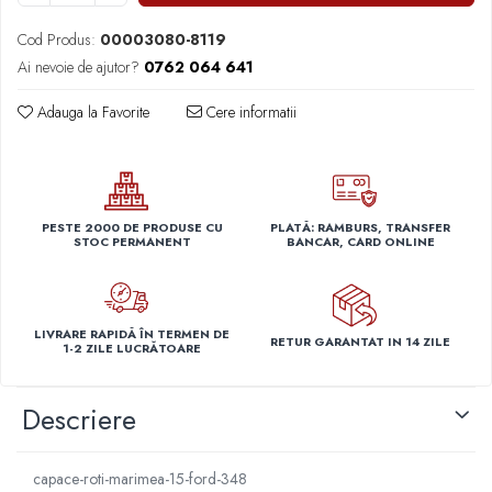
Capace r14 Nissan
Cod Produs:
00003080-8119
Capace r14 Opel
Ai nevoie de ajutor?
0762 064 641
Capace r14 Seat
Capace r14 Skoda
Adauga la Favorite
Cere informatii
Capace r14 Toyota
Capace r14 Volvo
Capace r14 VW
Capace roti marimea 15'
PESTE 2000 DE PRODUSE CU
PLATĂ: RAMBURS, TRANSFER
STOC PERMANENT
BANCAR, CARD ONLINE
Capace r15 Alfa Romeo
Capace r15 Audi
Capace r15 BMW
LIVRARE RAPIDĂ ÎN TERMEN DE
Capace r15 Chevrolet
RETUR GARANTAT IN 14 ZILE
1-2 ZILE LUCRĂTOARE
Capace r15 Citroen
Capace r15 Dacia
Descriere
Capace r15 Daewo
Capace r15 Ford
capace-roti-marimea-15-ford-348
Capace r15 Hyundai