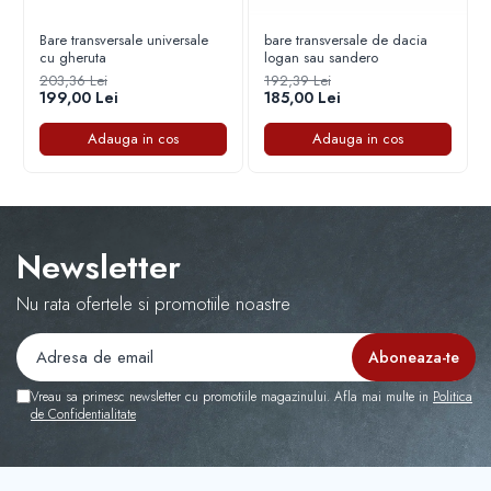
Capace r16 Citroen
Bare transversale universale
bare transversale de dacia
Capace r16 Dacia
cu gheruta
logan sau sandero
Capace r16 Daewo
203,36 Lei
192,39 Lei
199,00 Lei
185,00 Lei
Capace r16 Fiat
Capace r16 Ford
Adauga in cos
Adauga in cos
Capace r16 Hyundai
Capace r16 Iveco
Capace r16 Kia
Capace r16 Mazda
Newsletter
Capace r16 Mercedes-Benz
Nu rata ofertele si promotiile noastre
Capace r16 Mitsubishi
Capace r16 Nissan
Capace r16 Opel
Capace r16 Peugeot
Vreau sa primesc newsletter cu promotiile magazinului. Afla mai multe in
Politica
de Confidentialitate
Capace r16 Seat
Capace r16 Skoda
Capace r16 SUV 4x4