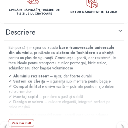
Capace r14 Nissan
LIVRARE RAPIDĂ ÎN TERMEN DE
RETUR GARANTAT IN 14 ZILE
Capace r14 Opel
1-2 ZILE LUCRĂTOARE
Capace r14 Seat
Capace r14 Skoda
Descriere
Capace r14 Toyota
Capace r14 Volvo
Echipează-ți mașina cu aceste
bare transversale universale
Capace r14 VW
din aluminiu
, prevăzute cu
sistem de închidere cu cheiță
Capace roti marimea 15'
pentru un plus de siguranță. Construcția ușoară, dar rezistentă, le
face ideale pentru transportul cutiilor portbagaj, bicicletelor,
Capace r15 Alfa Romeo
schiurilor sau altor bagaje voluminoase.
Capace r15 Audi
✔
Aluminiu rezistent
– ușor, dar foarte durabil
Capace r15 BMW
✔
Sistem cu cheiță
– siguranță suplimentară pentru bagaje
✔
Compatibilitate universală
– potrivite pentru majoritatea
Capace r15 Chevrolet
autoturismelor
Capace r15 Citroen
✔
Montaj rapid
– prindere sigură și stabilă
✔
Design modern
– culoare elegantă, integrată perfect pe
Capace r15 Dacia
orice mașină
Capace r15 Daewo
Un accesoriu indispensabil pentru șoferii care vor să adauge
Capace r15 Ford
spațiu suplimentar, siguranță și stil
autoturismului lor.
Vezi mai mult
Capace r15 Hyundai