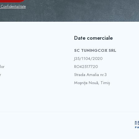
 Confidentialitate
Date comerciale
SC TUNINGCOX SRL
J35/1104/2020
lor
RO42517720
r
Strada Amalia nr.3
Moşniţa Nouă, Timiș