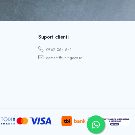
Suport clienti
0762 064 641
contact@tuningcox.ro