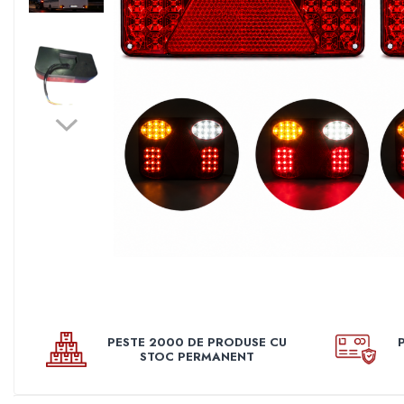
Pleoape
Pleoape ABS
Pleoape Fibra
Prezoane antifurt
Prize de aer
Stergatoare
Suporti numere
Suspensi auto
Accesorii interior
Butuci volan
Centuri
Cotiere
PESTE 2000 DE PRODUSE CU
Diverse accesorii interior
STOC PERMANENT
Huse Volan