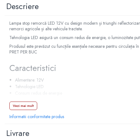
Manson schimbator
Descriere
Masute de bord
Schimbatoare
Lampa stop remorcă LED 12V cu design modern și triunghi reflectorizant in
remorci agricole și alte vehicule tractate.
Scrumiera
Tehnologia LED asigură un consum redus de energie, o luminozitate pute
Ventilator
Produsul este prevăzut cu funcțiile esențiale necesare pentru circulația în
Volane sport
PRET PER BUC
Accesorii remorca
Caracteristici
Adaptator remorca
Cupla remorca
Alimentare: 12V
Tehnologie LED
Gabarite
Consum redus de energie
Stopuri remorca
Luminozitate ridicată
Vezi mai mult
Triunghi reflectorizant integrat
Stop remorca bec
Montaj simplu și rapid
Aeroterma auto
Informatii conformitate produs
Durată mare de viață
Bare transversale
Rezistență la vibrații și utilizare intensă
Livrare
Funcții
Capace janta aliaj