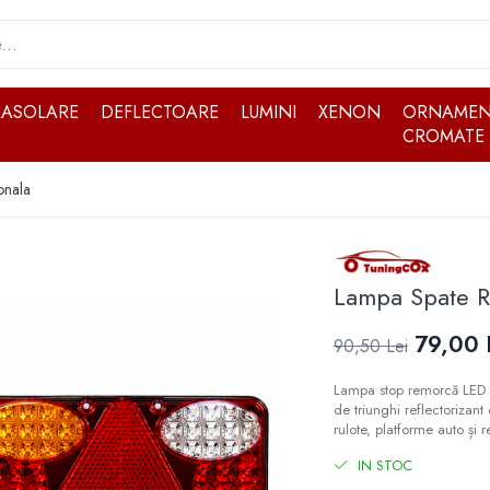
RASOLARE
DEFLECTOARE
LUMINI
XENON
ORNAMEN
CROMATE
onala
Lampa Spate R
79,00 
90,50 Lei
Lampa stop remorcă LED 12
de triunghi reflectorizant 
rulote, platforme auto și 
IN STOC