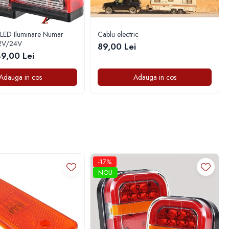
 LED Iluminare Numar
Cablu electric
2V/24V
89,00 Lei
9,00 Lei
Adauga in cos
Adauga in cos
că a vehiculului iar construcția robustă asigură funcționarea
ipanți la trafic.
-17%
NOU