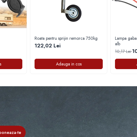
Roata pentru sprijin remorca 750kg
Lampa gabar
alb
122,02 Lei
1
10,17 Lei
s
Adauga in cos