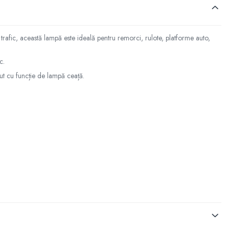
trafic, această lampă este ideală pentru remorci, rulote, platforme auto,
c.
zut cu funcție de lampă ceață.