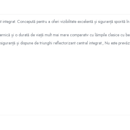
tegrat. Concepută pentru a oferi vizibilitate excelentă și siguranță sporită în 
rnică și o durată de viață mult mai mare comparativ cu lămpile clasice cu be
 siguranță și dispune de triunghi reflectorizant central integrat., Nu este prevă