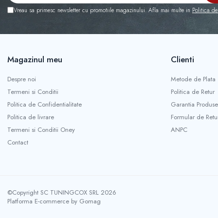
Vreau sa primesc newsletter cu promotiile magazinului. Afla mai multe in
Politica de
Capace r14 Mazda
Capace r14 Mitsubishi
Capace r14 Nissan
Capace r14 Opel
Magazinul meu
Clienti
Capace r14 Seat
Capace r14 Skoda
Despre noi
Metode de Plata
Capace r14 Toyota
Termeni si Conditii
Politica de Retur
Capace r14 Volvo
Politica de Confidentialitate
Garantia Produse
Capace r14 VW
Politica de livrare
Formular de Retu
Capace roti marimea 15'
Termeni si Conditii Oney
ANPC
Capace r15 Alfa Romeo
Contact
Capace r15 Audi
Capace r15 BMW
Capace r15 Chevrolet
Capace r15 Citroen
©Copyright SC TUNINGCOX SRL 2026
Platforma E-commerce by Gomag
Capace r15 Dacia
Capace r15 Daewo