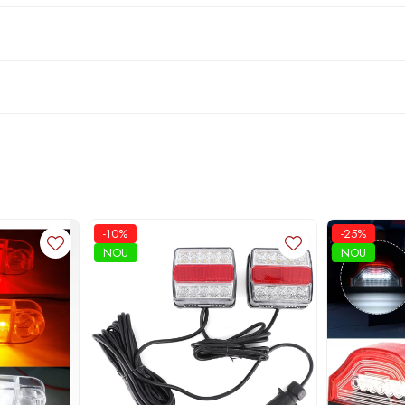
-10%
-25%
NOU
NOU