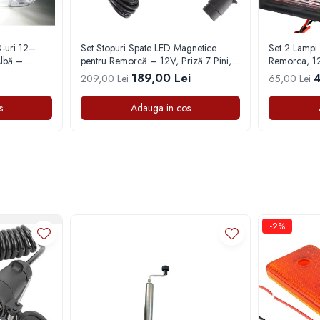
-uri 12–
Set Stopuri Spate LED Magnetice
Set 2 Lampi
lbă –
pentru Remorcă – 12V, Priză 7 Pini,
Remorca, 1
Cablu 7.5m
189,00 Lei
4
209,00 Lei
65,00 Lei
s
Adauga in cos
ât și pe timp de noapte. Consumul redus de energie protejează instalația electri
r la siguranța în trafic și la observarea rapidă a remorcii de către ceilalți partic
-2%