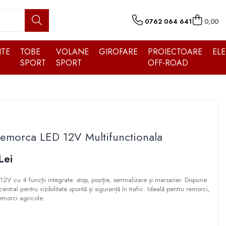
0762 064 641
0,00
TE
TOBE
VOLANE
GIROFARE
PROIECTOARE
EL
SPORT
SPORT
OFF-ROAD
emorca LED 12V Multifunctionala
Lei
V cu 4 funcții integrate: stop, poziție, semnalizare și marsarier. Dispune
central pentru vizibilitate sporită și siguranță în trafic. Ideală pentru remorci,
remorci agricole.