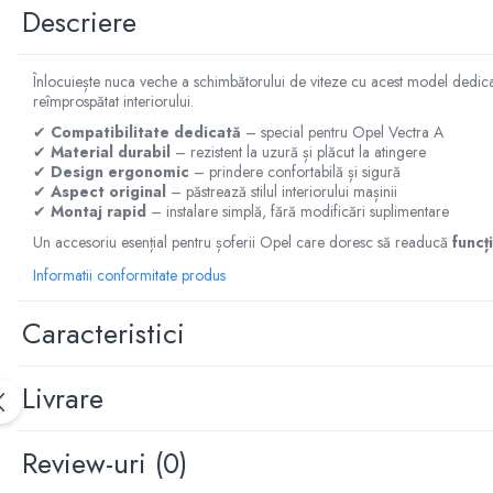
Manson schimbator
Descriere
Masute de bord
Schimbatoare
Înlocuiește nuca veche a schimbătorului de viteze cu acest model dedic
reîmprospătat interiorului.
Scrumiera
✔
Compatibilitate dedicată
– special pentru Opel Vectra A
Ventilator
✔
Material durabil
– rezistent la uzură și plăcut la atingere
✔
Design ergonomic
– prindere confortabilă și sigură
Volane sport
✔
Aspect original
– păstrează stilul interiorului mașinii
✔
Montaj rapid
– instalare simplă, fără modificări suplimentare
Accesorii remorca
Adaptator remorca
Un accesoriu esențial pentru șoferii Opel care doresc să readucă
funcț
Informatii conformitate produs
Cupla remorca
Gabarite
Caracteristici
Stopuri remorca
Stop remorca bec
Livrare
Aeroterma auto
Bare transversale
Review-uri
(0)
Capace janta aliaj