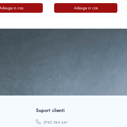
Adauga in cos
Adauga in cos
Suport clienti
0762 064 641