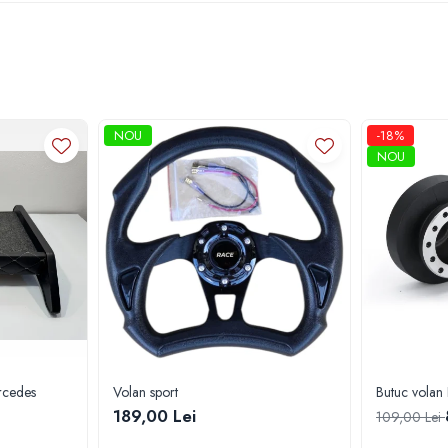
NOU
-18%
NOU
rcedes
Volan sport
Butuc vola
189,00 Lei
109,00 Lei