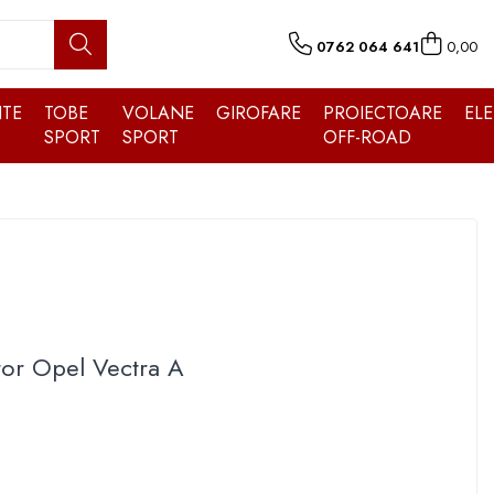
0762 064 641
0,00
TE
TOBE
VOLANE
GIROFARE
PROIECTOARE
EL
SPORT
SPORT
OFF-ROAD
or Opel Vectra A