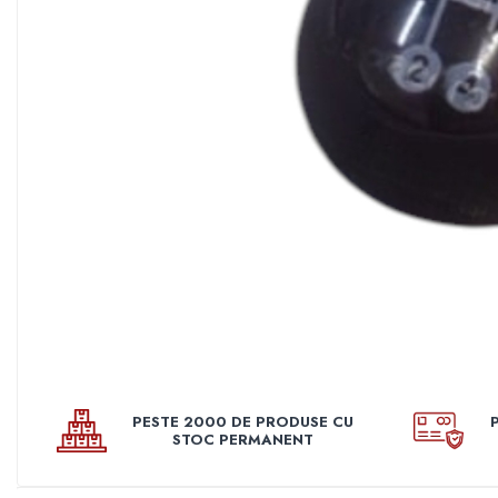
Pleoape
Pleoape ABS
Pleoape Fibra
Prezoane antifurt
Prize de aer
Stergatoare
Suporti numere
Suspensi auto
Accesorii interior
Butuci volan
Centuri
Cotiere
PESTE 2000 DE PRODUSE CU
Diverse accesorii interior
STOC PERMANENT
Huse Volan