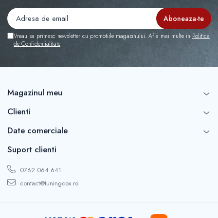
Capace r16 Toyota
Capace r16 Volvo
Capace r16 VW
Vreau sa primesc newsletter cu promotiile magazinului. Afla mai multe in
Politica
Capace roti marimea 12'
de Confidentialitate
Magazinul meu
Clienti
Date comerciale
Suport clienti
0762 064 641
contact@tuningcox.ro