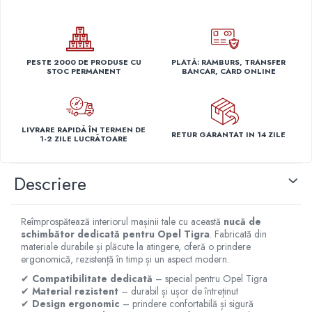
Capace r14 Nissan
Capace r14 Opel
Capace r14 Seat
PESTE 2000 DE PRODUSE CU
PLATĂ: RAMBURS, TRANSFER
Capace r14 Skoda
STOC PERMANENT
BANCAR, CARD ONLINE
Capace r14 Toyota
Capace r14 Volvo
Capace r14 VW
LIVRARE RAPIDĂ ÎN TERMEN DE
RETUR GARANTAT IN 14 ZILE
Capace roti marimea 15'
1-2 ZILE LUCRĂTOARE
Capace r15 Alfa Romeo
Descriere
Capace r15 Audi
Capace r15 BMW
Capace r15 Chevrolet
Reîmprospătează interiorul mașinii tale cu această
nucă de
Capace r15 Citroen
schimbător dedicată pentru Opel Tigra
. Fabricată din
materiale durabile și plăcute la atingere, oferă o prindere
Capace r15 Dacia
ergonomică, rezistență în timp și un aspect modern.
Capace r15 Daewo
✔
Compatibilitate dedicată
– special pentru Opel Tigra
Capace r15 Ford
✔
Material rezistent
– durabil și ușor de întreținut
✔
Design ergonomic
– prindere confortabilă și sigură
Capace r15 Hyundai