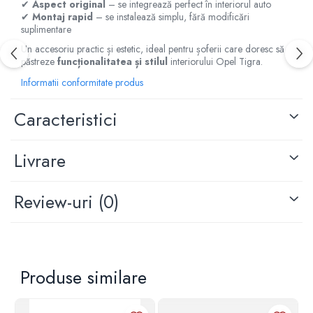
✔
Aspect original
– se integrează perfect în interiorul auto
Capace r15 Kia
✔
Montaj rapid
– se instalează simplu, fără modificări
suplimentare
Capace r15 Mazda
Capace r15 Mercedes-Benz
Un accesoriu practic și estetic, ideal pentru șoferii care doresc să
păstreze
funcționalitatea și stilul
interiorului Opel Tigra.
Capace r15 Mitsubishi
Informatii conformitate produs
Capace r15 Nissan
Capace r15 Opel
Caracteristici
Capace r15 Peugeot
Capace r15 Seat
Livrare
Capace r15 Skoda
Capace r15 Suv 4x4
Capace r15 Toyota
Review-uri
(0)
Capace r15 Volvo
Capace r15 VW
Capace roti marimea 16'
Capace r16 Alfa Romeo
Produse similare
Capace r16 Audi
Capace r16 BMW