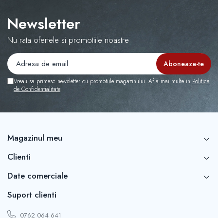
Capace r16 Toyota
Capace r16 Volvo
Newsletter
Capace r16 VW
Nu rata ofertele si promotiile noastre
Capace roti marimea 12'
Vreau sa primesc newsletter cu promotiile magazinului. Afla mai multe in
Politica
de Confidentialitate
Magazinul meu
Clienti
Date comerciale
Suport clienti
0762 064 641