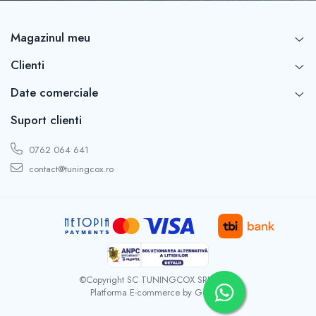
Capace r16 Toyota
Capace r16 Volvo
Magazinul meu
Capace r16 VW
Capace roti marimea 12'
Clienti
Date comerciale
Suport clienti
0762 064 641
contact@tuningcox.ro
©Copyright SC TUNINGCOX SRL 2026
Platforma E-commerce by Gomag