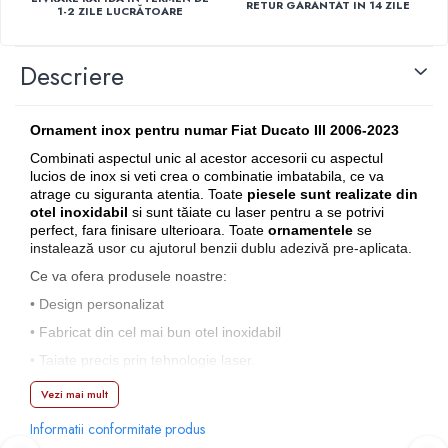
RETUR GARANTAT IN 14 ZILE
1-2 ZILE LUCRĂTOARE
Capace r14 Nissan
Capace r14 Opel
Descriere
Capace r14 Seat
Capace r14 Skoda
Capace r14 Toyota
Ornament inox pentru numar Fiat Ducato III 2006-2023
Capace r14 Volvo
Combinati aspectul unic al acestor accesorii cu aspectul
Capace r14 VW
lucios de inox si veti crea o combinatie imbatabila, ce va
atrage cu siguranta atentia. Toate
piesele
sunt realizate din
Capace roti marimea 15'
otel inoxidabil
si sunt tăiate cu laser pentru a se potrivi
Capace r15 Alfa Romeo
perfect, fara finisare ulterioara. Toate
ornamentele
se
instalează usor cu ajutorul benzii dublu adezivă pre-aplicata.
Capace r15 Audi
Ce va ofera produsele noastre:
Capace r15 BMW
• Design personalizat
Capace r15 Chevrolet
• Fabricat din cel mai bun otel inoxidabil
Capace r15 Citroen
Capace r15 Dacia
• Taiate precis prin tehnologie laser.
Capace r15 Daewo
• Finisaj lucios
Vezi mai mult
Capace r15 Ford
• Cele mai multe părti se instaleaza cu usurinta folosind
Informatii conformitate produs
bandă dublu adezivă (pre-instalata)
Capace r15 Hyundai