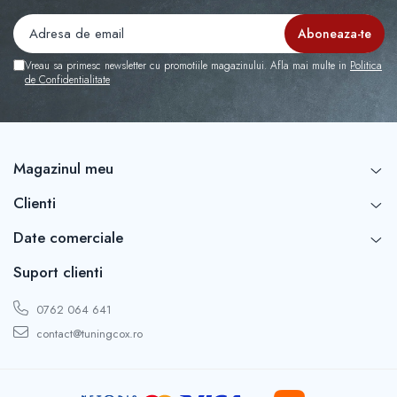
Capace r16 Toyota
Capace r16 Volvo
Capace r16 VW
Vreau sa primesc newsletter cu promotiile magazinului. Afla mai multe in
Politica
Capace roti marimea 12'
de Confidentialitate
Magazinul meu
Clienti
Date comerciale
Suport clienti
0762 064 641
contact@tuningcox.ro