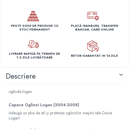
Capace r14 Nissan
Capace r14 Opel
Capace r14 Seat
PESTE 2000 DE PRODUSE CU
PLATĂ: RAMBURS, TRANSFER
Capace r14 Skoda
STOC PERMANENT
BANCAR, CARD ONLINE
Capace r14 Toyota
Capace r14 Volvo
Capace r14 VW
LIVRARE RAPIDĂ ÎN TERMEN DE
RETUR GARANTAT IN 14 ZILE
Capace roti marimea 15'
1-2 ZILE LUCRĂTOARE
Capace r15 Alfa Romeo
Descriere
Capace r15 Audi
Capace r15 BMW
Capace r15 Chevrolet
oglinda-logan
Capace r15 Citroen
Capace r15 Dacia
Capace Oglinzi Logan (2004-2008)
Capace r15 Daewo
Adaugă un plus de stil și protecție oglinzilor mașinii tale Dacia
Logan!
Capace r15 Ford
Capace r15 Hyundai