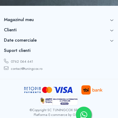
Capace r16 Toyota
Capace r16 Volvo
Capace r16 VW
Magazinul meu
Capace roti marimea 12'
Clienti
Date comerciale
Suport clienti
0762 064 641
contact@tuningcox.ro
©Copyright SC TUNINGCOX SRL 2026
Platforma E-commerce by Gomag