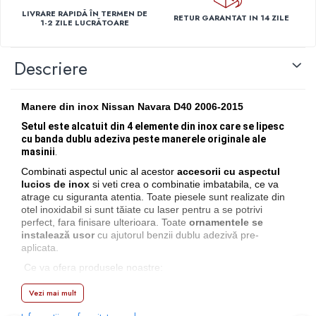
Capace r14 Nissan
LIVRARE RAPIDĂ ÎN TERMEN DE
RETUR GARANTAT IN 14 ZILE
1-2 ZILE LUCRĂTOARE
Capace r14 Opel
Capace r14 Seat
Descriere
Capace r14 Skoda
Capace r14 Toyota
Capace r14 Volvo
Manere din inox Nissan Navara D40 2006-2015
Capace r14 VW
Setul este alcatuit din 4 elemente din inox care se lipesc
cu banda dublu adeziva peste manerele originale ale
Capace roti marimea 15'
masinii
.
Capace r15 Alfa Romeo
Combinati aspectul unic al acestor
accesorii cu aspectul
Capace r15 Audi
lucios de inox
si veti crea o combinatie imbatabila, ce va
atrage cu siguranta atentia. Toate piesele sunt realizate din
Capace r15 BMW
otel inoxidabil si sunt tăiate cu laser pentru a se potrivi
Capace r15 Chevrolet
perfect, fara finisare ulterioara. Toate
ornamentele se
instalează usor
cu ajutorul benzii dublu adezivă pre-
Capace r15 Citroen
aplicata.
Capace r15 Dacia
Ce va ofera produsele noastre:
Capace r15 Daewo
• Design personalizat
Capace r15 Ford
Vezi mai mult
• Taiate precis prin tehnologie laser
Capace r15 Hyundai