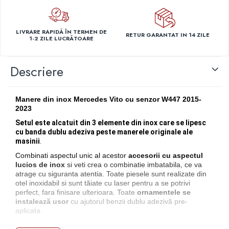
Capace r14 Nissan
Capace r14 Opel
LIVRARE RAPIDĂ ÎN TERMEN DE
Capace r14 Seat
RETUR GARANTAT IN 14 ZILE
1-2 ZILE LUCRĂTOARE
Capace r14 Skoda
Capace r14 Toyota
Descriere
Capace r14 Volvo
Capace r14 VW
Manere din inox Mercedes Vito cu senzor W447 2015-
Capace roti marimea 15'
2023
Capace r15 Alfa Romeo
Setul este alcatuit din 3 elemente din inox care se lipesc
Capace r15 Audi
cu banda dublu adeziva peste manerele originale ale
masinii
.
Capace r15 BMW
Combinati aspectul unic al acestor
accesorii cu aspectul
Capace r15 Chevrolet
lucios de inox
si veti crea o combinatie imbatabila, ce va
Capace r15 Citroen
atrage cu siguranta atentia. Toate piesele sunt realizate din
otel inoxidabil si sunt tăiate cu laser pentru a se potrivi
Capace r15 Dacia
perfect, fara finisare ulterioara. Toate
ornamentele se
Capace r15 Daewo
instalează usor
cu ajutorul benzii dublu adezivă pre-
Capace r15 Ford
aplicata.
Capace r15 Hyundai
Ce va ofera produsele noastre: