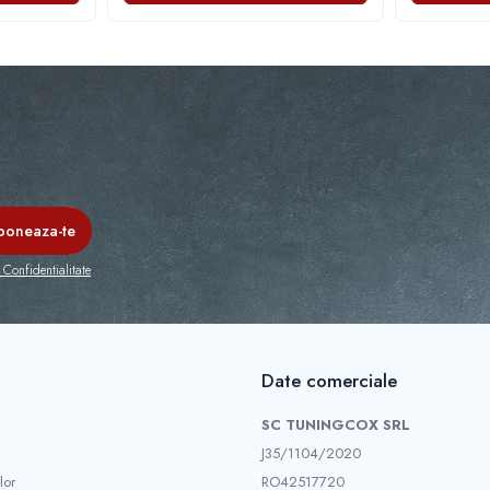
 Confidentialitate
Date comerciale
SC TUNINGCOX SRL
J35/1104/2020
lor
RO42517720