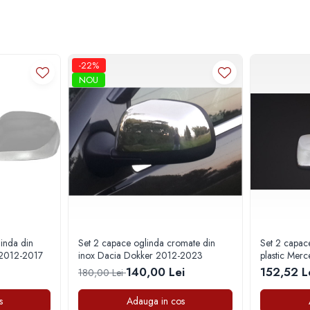
-22%
NOU
inda din
Set 2 capace oglinda cromate din
Set 2 capac
 2012-2017
inox Dacia Dokker 2012-2023
plastic Mer
2003
140,00 Lei
152,52 L
180,00 Lei
s
Adauga in cos