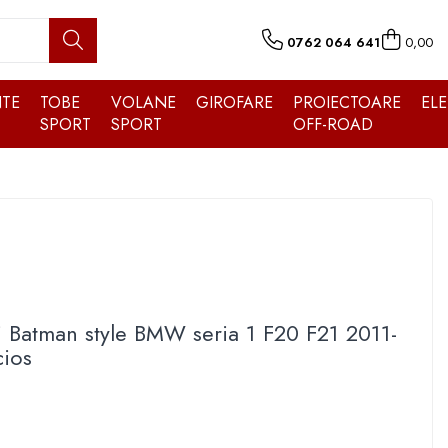
0762 064 641
0,00
TE
TOBE
VOLANE
GIROFARE
PROIECTOARE
EL
SPORT
SPORT
OFF-ROAD
 Batman style BMW seria 1 F20 F21 2011-
cios