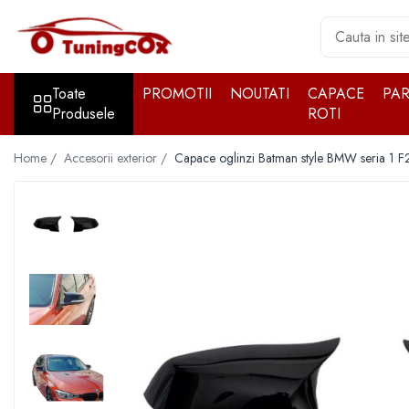
Toate Produsele
Toate
PROMOTII
NOUTATI
CAPACE
PA
Accesorii exterior
Produsele
ROTI
Accesorii auto cromate
Accesorii auto inox
Home /
Accesorii exterior /
Capace oglinzi Batman style BMW seria 1 F
Angel Eyes
Antene auto
Aparatori noroi
Aparatori noroi
Bara spate
Bullbar
Girofare auto
Grile
Oglinzi