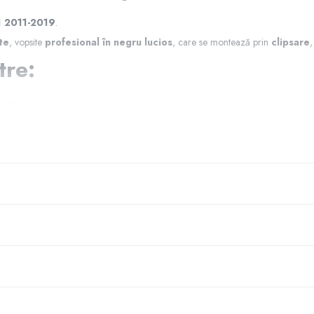
1 2011-2019
.
te
, vopsite
profesional în negru lucios
, care se montează prin
clipsare
,
tre:
ant
loarea