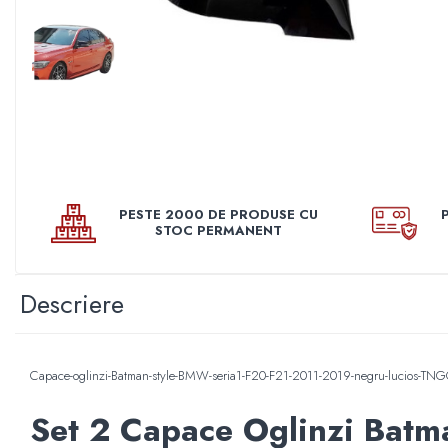
Pleoape
Pleoape ABS
Pleoape Fibra
Prezoane antifurt
Prize de aer
Stergatoare
Suporti numere
PESTE 2000 DE PRODUSE CU
STOC PERMANENT
Suspensi auto
Accesorii interior
Descriere
Butuci volan
Centuri
Cotiere
Capace-oglinzi-Batman-style-BMW-seria1-F20-F21-2011-2019-negru-lucios-T
Diverse accesorii interior
Set 2 Capace Oglinzi Batm
Huse Volan