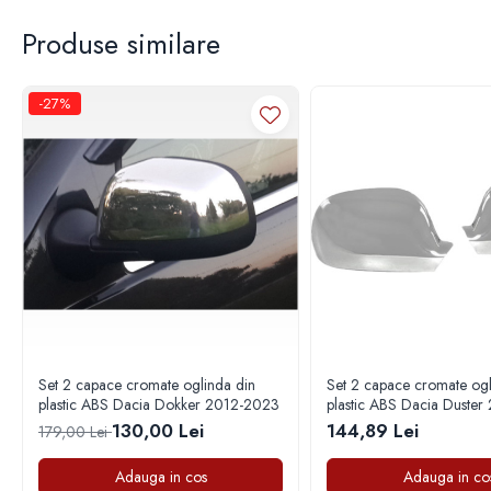
Capace janta Audi
COD EAN: 5947391156921
Produse similare
Capace janta BBS, Ac Schnitzer,
Hamann, Alpina
Capace janta BMW
-27%
Capace janta Dacia
Capace janta Daewoo
Capace janta Fiat
Capace janta Ford
Capace janta Kia
Capace janta Mazda
Capace janta Mitsubischi
Capace janta Nissan
Set 2 capace cromate oglinda din
Set 2 capace cromate ogl
Capace janta Opel
plastic ABS Dacia Dokker 2012-2023
plastic ABS Dacia Duster
130,00 Lei
144,89 Lei
Capace janta Peugeot
179,00 Lei
Capace janta Skoda
Adauga in cos
Adauga in co