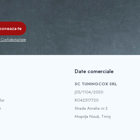
 Confidentialitate
Date comerciale
SC TUNINGCOX SRL
J35/1104/2020
lor
RO42517720
r
Strada Amalia nr.3
Moşniţa Nouă, Timiș