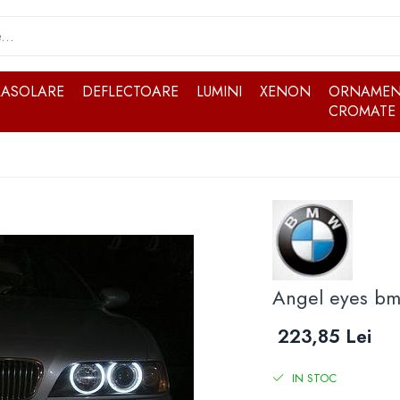
RASOLARE
DEFLECTOARE
LUMINI
XENON
ORNAMEN
CROMATE
Angel eyes bm
223,85 Lei
IN STOC