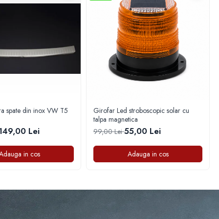
ara spate din inox VW T5
Girofar Led stroboscopic solar cu
talpa magnetica
149,00 Lei
55,00 Lei
99,00 Lei
Adauga in cos
Adauga in cos