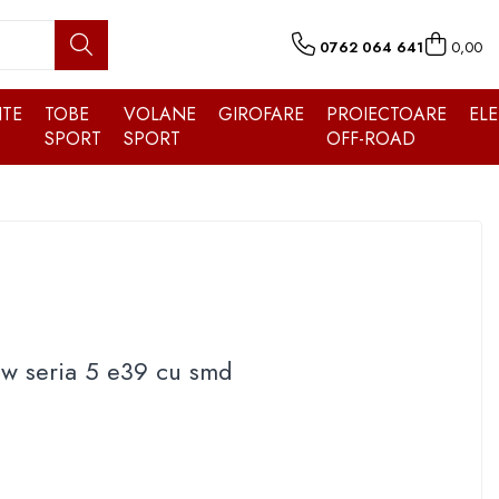
0762 064 641
0,00
TE
TOBE
VOLANE
GIROFARE
PROIECTOARE
EL
SPORT
SPORT
OFF-ROAD
w seria 5 e39 cu smd