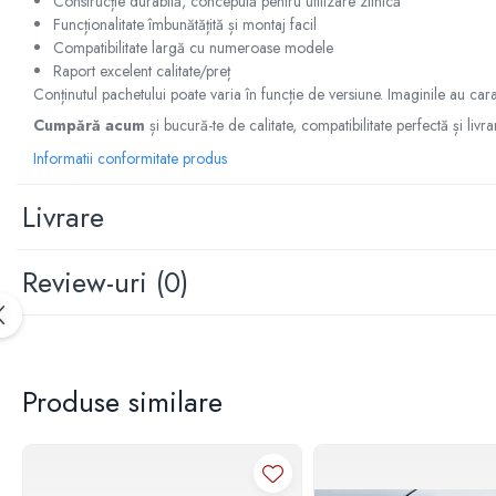
Construcție durabilă, concepută pentru utilizare zilnică
Manson schimbator
Funcționalitate îmbunătățită și montaj facil
Masute de bord
Compatibilitate largă cu numeroase modele
Raport excelent calitate/preț
Schimbatoare
Conținutul pachetului poate varia în funcție de versiune. Imaginile au cara
Scrumiera
Cumpără acum
și bucură-te de calitate, compatibilitate perfectă și livra
Ventilator
Informatii conformitate produs
Volane sport
Livrare
Accesorii remorca
Adaptator remorca
Review-uri
(0)
Cupla remorca
Gabarite
Stopuri remorca
Stop remorca bec
Produse similare
Aeroterma auto
Bare transversale
Capace janta aliaj