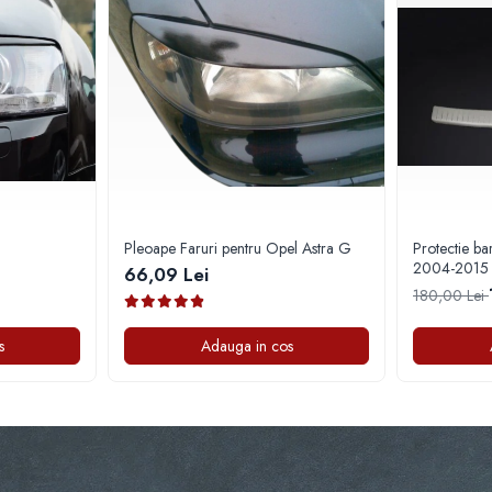
Pleoape Faruri pentru Opel Astra G
Protectie b
2004-2015
66,09 Lei
180,00 Lei
s
Adauga in cos