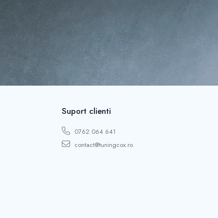
Suport clienti
0762 064 641
contact@tuningcox.ro