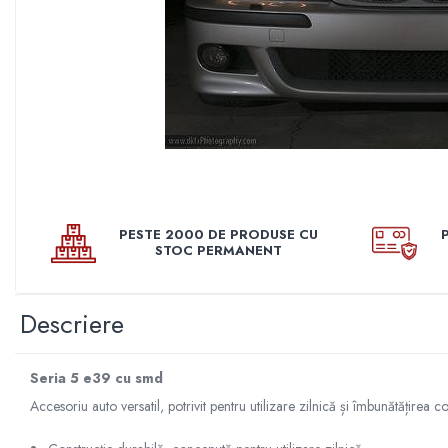
Pleoape
Pleoape ABS
Pleoape Fibra
Prezoane antifurt
Prize de aer
Stergatoare
Suporti numere
PESTE 2000 DE PRODUSE CU
Suspensi auto
STOC PERMANENT
Accesorii interior
Butuci volan
Descriere
Centuri
Cotiere
Seria 5 e39 cu smd
Diverse accesorii interior
Accesoriu auto versatil, potrivit pentru utilizare zilnică și îmbunătățirea co
Huse Volan