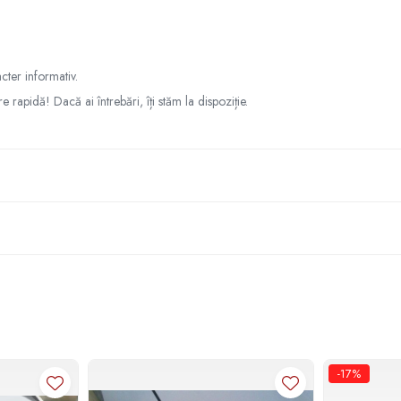
cter informativ.
re rapidă! Dacă ai întrebări, îți stăm la dispoziție.
-17%