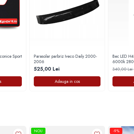
iconice Sport
Parasolar parbriz Iveco Daily 2000-
Bec LED H4 CU LUPA 28000
2006
6000k 280
525,00 Lei
340,00 Lei
s
Adauga in cos
NOU
-9%