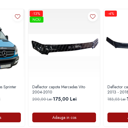
-13%
-4%
NOU
s Sprinter
Deflector capota Mercedes Vito
Deflector c
2004-2010
2013 - 201
i
175,00 Lei
200,00 Lei
183,03 Lei
s
Adauga in cos