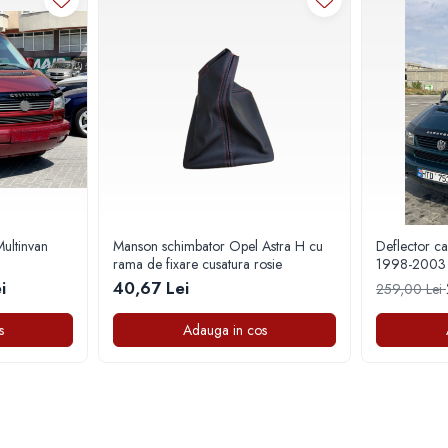
ultinvan
Manson schimbator Opel Astra H cu
Deflector c
rama de fixare cusatura rosie
1998-2003
i
40,67 Lei
259,00 Lei
s
Adauga in cos