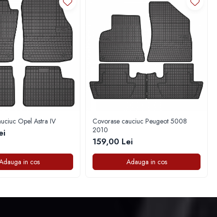
uciuc Opel Astra IV
Covorase cauciuc Peugeot 5008
2010
ei
159,00 Lei
Adauga in cos
Adauga in cos