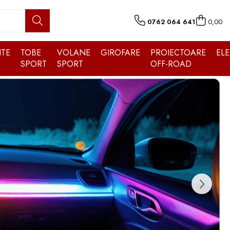
0762 064 641
0,00
TE
TOBE
VOLANE
GIROFARE
PROIECTOARE
EL
SPORT
SPORT
OFF-ROAD