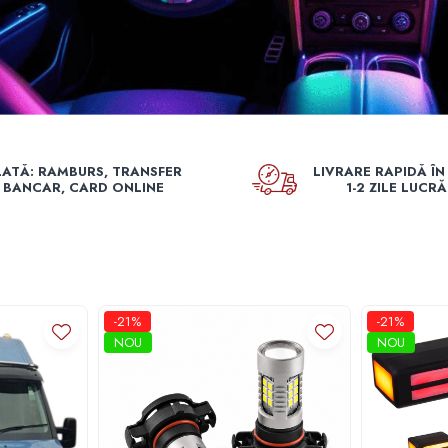
LATĂ: RAMBURS, TRANSFER
LIVRARE RAPIDĂ ÎN
BANCAR, CARD ONLINE
1-2 ZILE LUCR
-21%
-21%
NOU
NOU