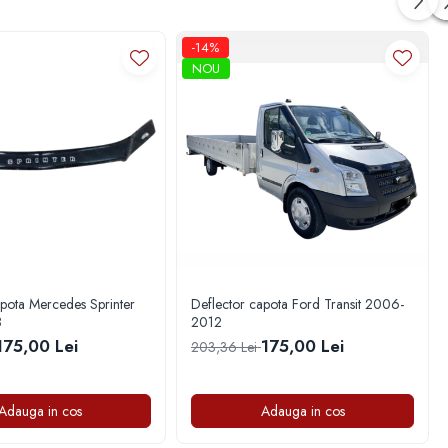
-14%
NOU
apota Mercedes Sprinter
Deflector capota Ford Transit 2006-
8
2012
175,00 Lei
175,00 Lei
203,36 Lei
Adauga in cos
Adauga in cos