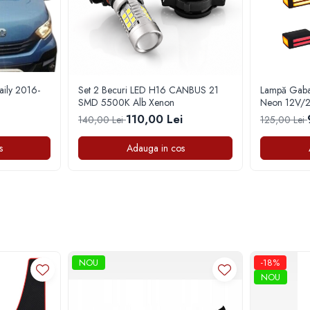
aily 2016-
Set 2 Becuri LED H16 CANBUS 21
Lampă Gabar
SMD 5500K Alb Xenon
Neon 12V/2
110,00 Lei
140,00 Lei
125,00 Lei
s
Adauga in cos
NOU
-18%
NOU