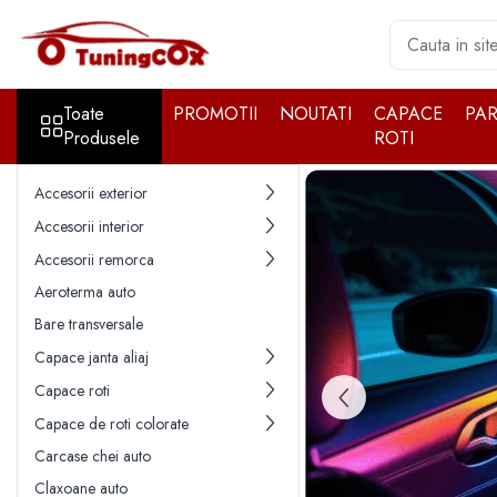
Toate Produsele
Toate
PROMOTII
NOUTATI
CAPACE
PA
Accesorii exterior
Produsele
ROTI
Accesorii auto cromate
Accesorii auto inox
Accesorii exterior
Angel Eyes
Accesorii interior
Antene auto
Accesorii remorca
Aparatori noroi
Aeroterma auto
Aparatori noroi
Bare transversale
Bara spate
Capace janta aliaj
Bullbar
Capace roti
Capace de roti colorate
Girofare auto
Carcase chei auto
Grile
Claxoane auto
Oglinzi