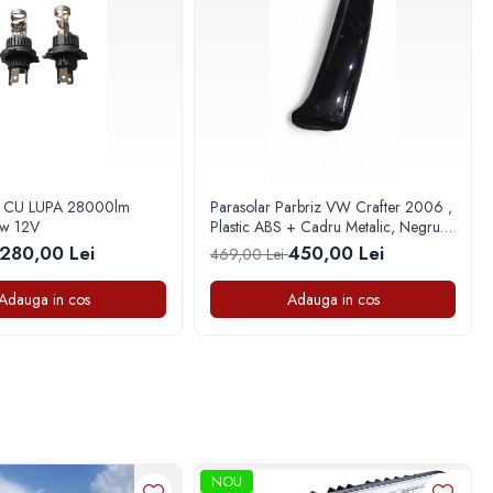
lm
Parasolar Parbriz VW Crafter 2006 ,
w 12V
Plastic ABS + Cadru Metalic, Negru
Lucios
280,00 Lei
450,00 Lei
469,00 Lei
Adauga in cos
Adauga in cos
NOU