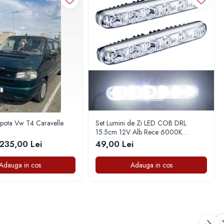
apota Vw T4 Caravelle
Set Lumini de Zi LED COB DRL
15.5cm 12V Alb Rece 6000K
Universal
235,00 Lei
49,00 Lei
Adauga in cos
Adauga in cos