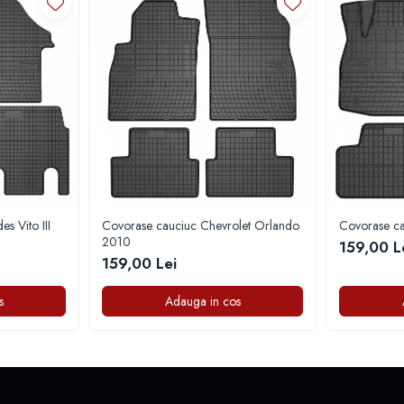
s Vito III
Covorase cauciuc Chevrolet Orlando
Covorase ca
2010
159,00 L
159,00 Lei
s
Adauga in cos