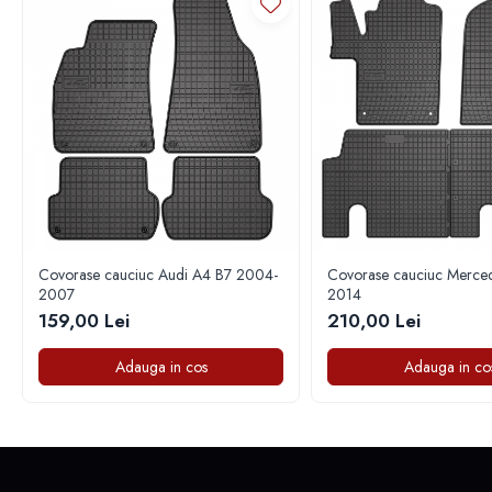
Capace r15 Ford
Capace r15 Hyundai
Capace r15 Kia
Capace r15 Mazda
Capace r15 Mercedes-Benz
Capace r15 Mitsubishi
Capace r15 Nissan
Capace r15 Opel
Capace r15 Peugeot
Covorase cauciuc Audi A4 B7 2004-
Covorase cauciuc Mercede
Capace r15 Seat
2007
2014
Capace r15 Skoda
159,00 Lei
210,00 Lei
Capace r15 Suv 4x4
Adauga in cos
Adauga in co
Capace r15 Toyota
Capace r15 Volvo
Capace r15 VW
Capace roti marimea 16'
Capace r16 Alfa Romeo